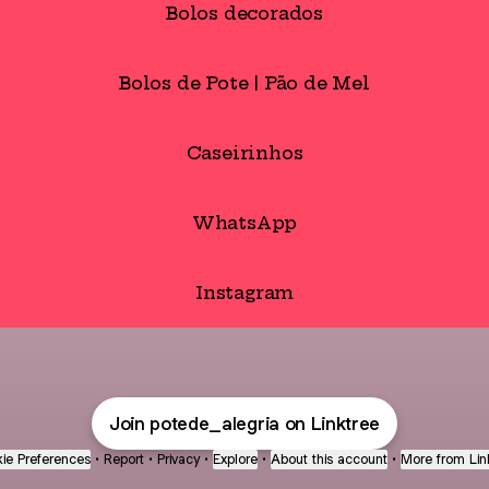
Bolos decorados
Bolos de Pote | Pão de Mel
Caseirinhos
WhatsApp
Instagram
Join potede_alegria on Linktree
ie Preferences
•
Report
•
Privacy
•
Explore
•
About this account
•
More from Lin