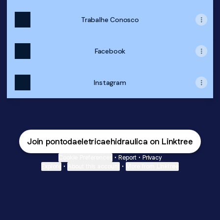
Trabalhe Conosco
Facebook
Instagram
Join pontodaeletricaehidraulica on Linktree
Cookie Preferences
•
Report
•
Privacy
Explore
•
About this account
•
More from Linktree