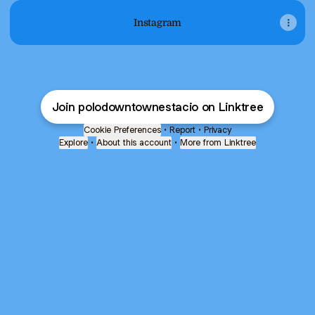
Instagram
Join polodowntownestacio on Linktree
Cookie Preferences
•
Report
•
Privacy
Explore
•
About this account
•
More from Linktree