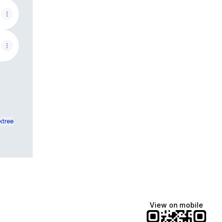
ktree
View on mobile