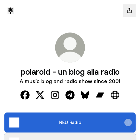
polaroid - un blog alla radio
A music blog and radio show since 2001
polaroid - un blog alla radio Facebook
polaroid - un blog alla radio X
polaroid - un blog alla radio Instag
polaroid - un blog alla radio 
polaroid - un blog alla 
polaroid - un bl
polaroid -
NEU Radio