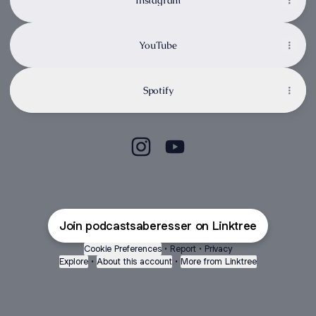
Instagram
YouTube
Spotify
Podcast Saberes Ser Instagram
Podcast Saberes Ser YouTu
Join podcastsaberesser on Linktree
Cookie Preferences
•
Report
•
Privacy
Explore
•
About this account
•
More from Linktree