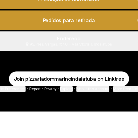
Pedidos para retirada
Endereço
Av. Pres. Vargas, 1540 - Vila Vitoria II, Indaiatuba
Join pizzariadommarinoindaiatuba on Linktree
ie Preferences
•
Report
•
Privacy
•
Explore
•
About this account
•
More from Lin