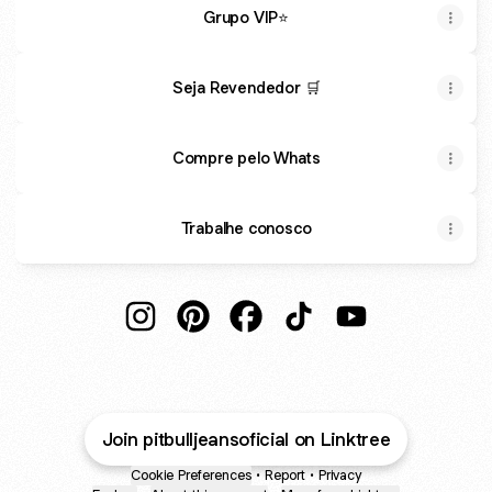
Grupo VIP⭐
Seja Revendedor 🛒
Compre pelo Whats
Trabalhe conosco
@pitbulljeansoficial Instagram
@pitbulljeansoficial Pinterest
@pitbulljeansoficial Faceboo
@pitbulljeansoficial Ti
@pitbulljeansofic
Join pitbulljeansoficial on Linktree
Cookie Preferences
•
Report
•
Privacy