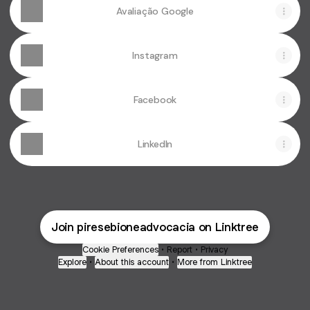
Avaliação Google
Instagram
Facebook
LinkedIn
Join piresebioneadvocacia on Linktree
Cookie Preferences
•
Report
•
Privacy
Explore
•
About this account
•
More from Linktree