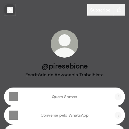
Subscribe
@piresebione
Escritório de Advocacia Trabalhista
Quem Somos
Converse pelo WhatsApp