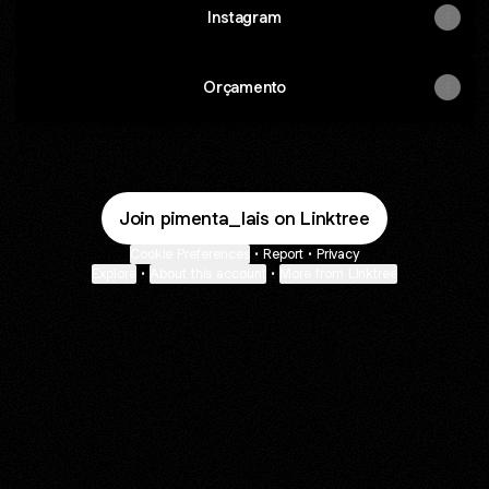
Instagram
Orçamento
Join pimenta_lais on Linktree
Cookie Preferences
•
Report
•
Privacy
Explore
•
About this account
•
More from Linktree