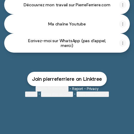
peuple
TOUTE
Découvrez mon travail sur PierreFerriere.com
|
MA
Gil
VIE,
Alma
avec
-
Caterina
Ma chaîne Youtube
Benoît
Murino
Joubert
et
Vincent
Desagnat
Ecrivez-moi sur WhatsApp (pas d'appel,
merci)
Join pierreferriere on Linktree
Cookie Preferences
•
Report
•
Privacy
Explore
•
About this account
•
More from Linktree