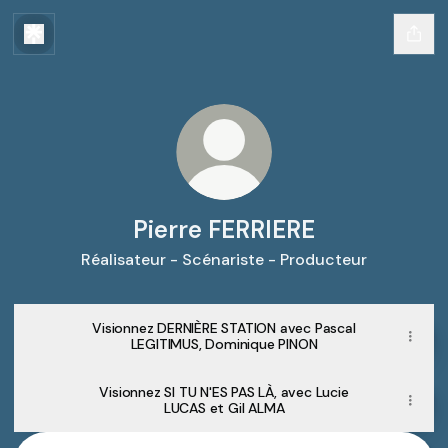
Pierre FERRIERE
Réalisateur - Scénariste - Producteur
Le
Destin
Visionnez DERNIÈRE STATION avec Pascal
du
LEGITIMUS, Dominique PINON
Mois
|
Les
Visionnez SI TU N'ES PAS LÀ, avec Lucie
2
LUCAS et Gil ALMA
minutes
du
Visionnez