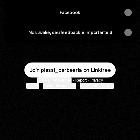
Facebook
Nos avalie, seu feedback é importante :)
Join piassi_barbearia on Linktree
Cookie Preferences
•
Report
•
Privacy
Explore
•
About this account
•
More from Linktree