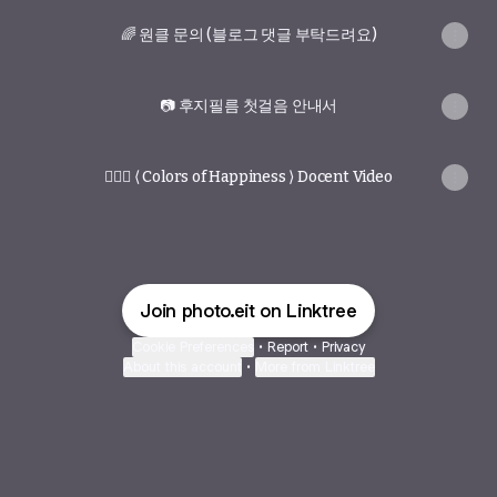
🌈 원클 문의 (블로그 댓글 부탁드려요)
📷 후지필름 첫걸음 안내서
🙋🏻‍♀️ ⟨ Colors of Happiness ⟩ Docent Video
Join photo.eit on Linktree
Cookie Preferences
•
Report
•
Privacy
About this account
•
More from Linktree