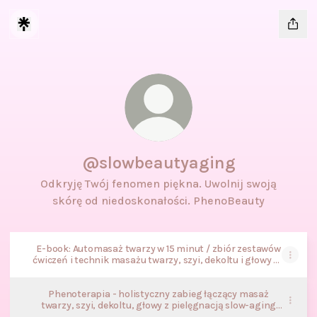
@slowbeautyaging
Odkryję Twój fenomen piękna. Uwolnij swoją
skórę od niedoskonałości. PhenoBeauty
E-book: Automasaż twarzy w 15 minut / zbiór zestawów
ćwiczeń i technik masażu twarzy, szyi, dekoltu i głowy do
samodzielnego wykonania w domu.
Phenoterapia - holistyczny zabieg łączący masaż
twarzy, szyi, dekoltu, głowy z pielęgnacją slow-aging
naszej skóry.