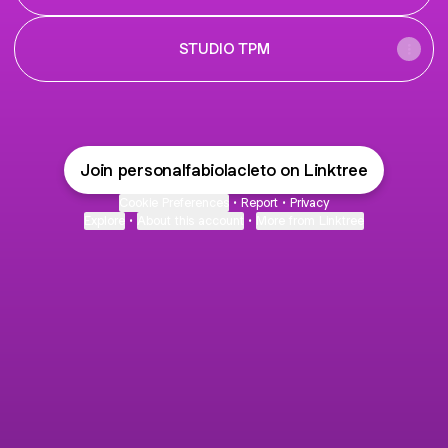
STUDIO TPM
Join personalfabiolacleto on Linktree
Cookie Preferences
•
Report
•
Privacy
Explore
•
About this account
•
More from Linktree