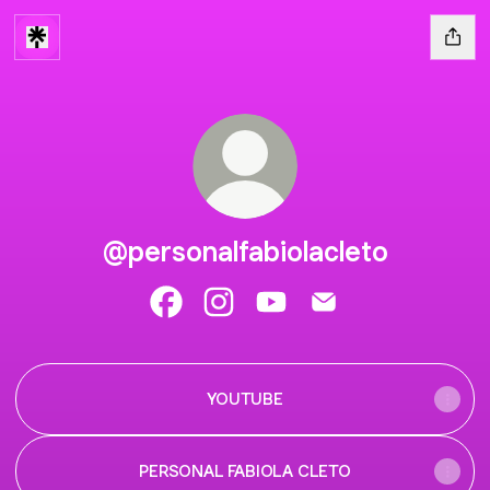
@personalfabiolacleto
@personalfabiolacleto Facebook
@personalfabiolacleto Instagram
@personalfabiolacleto Yo
@personalfabiolacle
YOUTUBE
PERSONAL FABIOLA CLETO