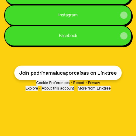
Instagram
Facebook
Join pedrinamalucaporcaixas on Linktree
Cookie Preferences
•
Report
•
Privacy
Explore
•
About this account
•
More from Linktree