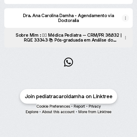
Dra. Ana Carolina Damha - Agendamento via
Doctoralia
Sobre Mim : 👩‍⚕️ Médica Pediatra – CRM/PR 38.832 |
RQE 33343 📚 Pós-graduada em Análise do
Comportamento (ABA) para Autismo 🧠 Pós-
graduada em Neuropediatria 👨‍👩‍👧 Mãe da Isadora
@pediatracaroldamha Whats
Join pediatracaroldamha on Linktree
Cookie Preferences
•
Report
•
Privacy
Explore
•
About this account
•
More from Linktree