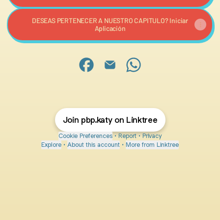
DESEAS PERTENECER A NUESTRO CAPITULO? Iniciar
Aplicación
PBP KATY Facebook
PBP KATY Email
PBP KATY WhatsApp
Join pbp.katy on Linktree
Cookie Preferences
•
Report
•
Privacy
Explore
•
About this account
•
More from Linktree