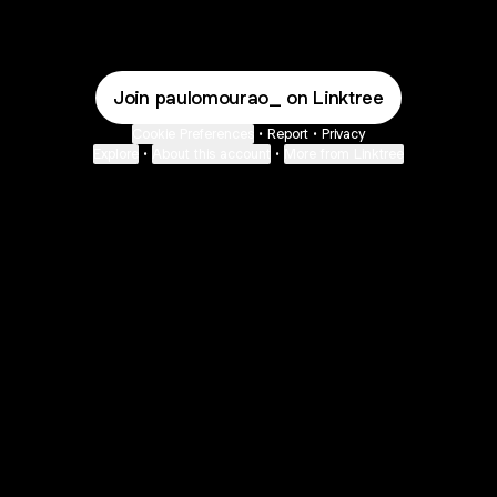
Join paulomourao_ on Linktree
Cookie Preferences
•
Report
•
Privacy
Explore
•
About this account
•
More from Linktree