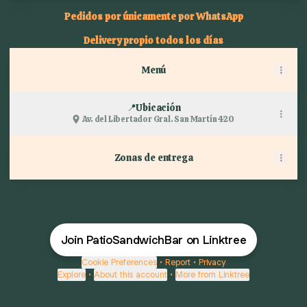
Pedidos por únicamente por WhatsApp
Delivery propio todos los días
Menú
📍Ubicación
Av. del Libertador Gral. San Martín 420
Zonas de entrega
Join PatioSandwichBar on Linktree
Cookie Preferences
•
Report
•
Privacy
Explore
•
About this account
•
More from Linktree