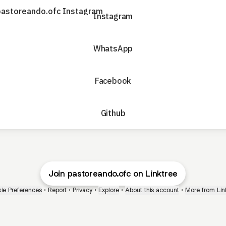
agram
Instagram
WhatsApp
Facebook
Github
Join pastoreando.ofc on Linktree
ie Preferences
•
Report
•
Privacy
•
Explore
•
About this account
•
More from Lin