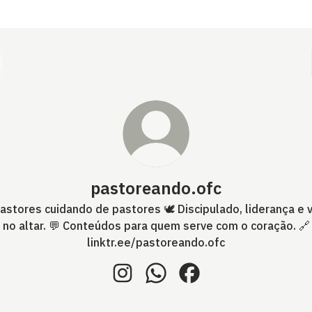
pastoreando.ofc
astores cuidando de pastores 🕊️ Discipulado, liderança e 
no altar. 💬 Conteúdos para quem serve com o coração. 🔗
linktr.ee/pastoreando.ofc
pastoreando.ofc Instagram
pastoreando.ofc WhatsApp
pastoreando.ofc Face