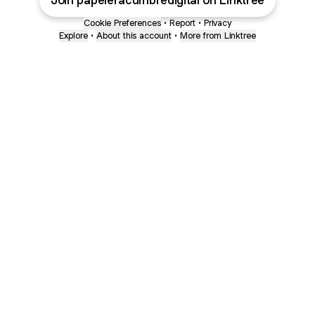
Join papeleracumbredigital on Linktree
Cookie Preferences
•
Report
•
Privacy
Explore
•
About this account
•
More from Linktree