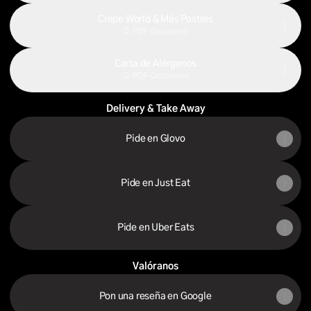
Crepe World & Más Postres
PDF
·
Document
Carta de Alérgenos
PDF
·
Document
Delivery & Take Away
Pide en Glovo
Pide en Just Eat
Pide en Uber Eats
Valóranos
Pon una reseña en Google