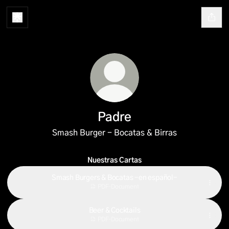
Padre
Smash Burger - Bocatas & Birras
Nuestras Cartas
Smash Burgers & Bocatas -en español-
PDF
·
Document
Beer & Cocktails
PDF
·
Document