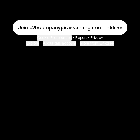
Join p2bcompanypirassununga on Linktree
Cookie Preferences
•
Report
•
Privacy
Explore
•
About this account
•
More from Linktree