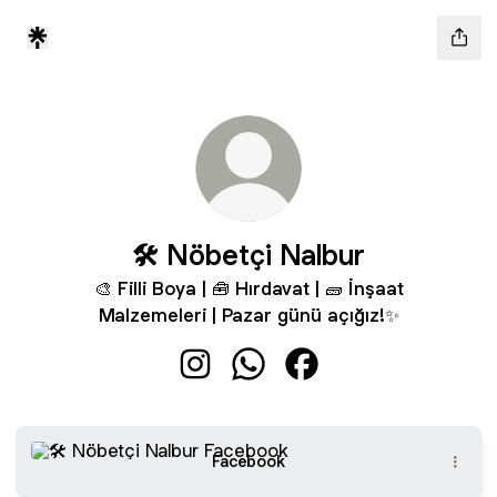
🛠️ Nöbetçi Nalbur
🎨 Filli Boya | 🧰 Hırdavat | 🧱 İnşaat
Malzemeleri | Pazar günü açığız!✨
🛠️ Nöbetçi Nalbur Instagram
🛠️ Nöbetçi Nalbur WhatsApp
🛠️ Nöbetçi Nalbur Fac
Facebook
Facebook