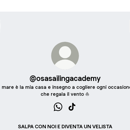
@osasailingacademy
Il mare è la mia casa e insegno a cogliere ogni occasion
che regala il vento ⛵️
@osasailingacademy WhatsApp
@osasailingacademy TikT
SALPA CON NOI E DIVENTA UN VELISTA