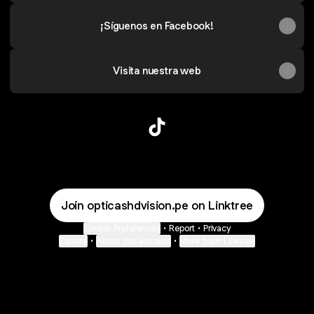
¡Síguenos en Facebook!
Visita nuestra web
@opticashdvision.pe TikTok
Join opticashdvision.pe on Linktree
Cookie Preferences
•
Report
•
Privacy
Explore
•
About this account
•
More from Linktree