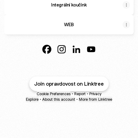
Integrální koučink
WEB
Opravdovost Facebook
Opravdovost Instagram
Opravdovost LinkedIn
Opravdovost YouTu
Join opravdovost on Linktree
Cookie Preferences
•
Report
•
Privacy
Explore
•
About this account
•
More from Linktree