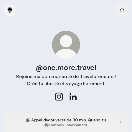
@one.more.travel
Rejoins ma communauté de Travelpreneurs !
Crée ta liberté et voyage librement.
@one.more.travel Instagram
@one.more.travel LinkedIn
🤗 Appel découverte de 30 min. Quand tu
veux !
Calendly
·
Johannaberu