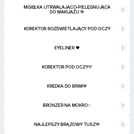
MGIEŁKA UTRWALAJĄCO-PIELĘGNUJĄCA
DO MAKIJAŻU 🤎
KOREKTOR ROZŚWIETLAJĄCY POD OCZY
EYELINER 🖤
KOREKTOR POD OCZY💜
KREDKA DO BRWI🤎
BRONZER NA MOKRO✨
NAJLEPSZY BRĄZOWY TUSZ🤎