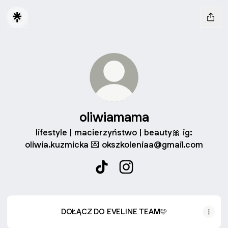
oliwiamama
lifestyle | macierzyństwo | beauty🎀 ig:
oliwia.kuzmicka 💌 okszkoleniaa@gmail.com
oliwiamama TikTok
oliwiamama Instagram
DOŁĄCZ DO EVELINE TEAM🩷