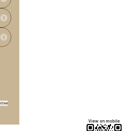
| Blogger Instagram
Snapchat
ktree
View on mobile