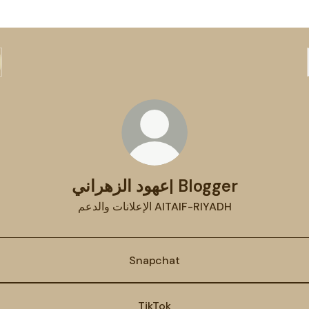
عهود الزهراني| Blogger
الإعلانات والدعم AlTAIF-RIYADH
Snapchat
TikTok