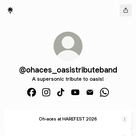
@ohaces_oasistributeband
A supersonic tribute to oasis!
@ohaces_oasistributeband Facebook
@ohaces_oasistributeband Instagram
@ohaces_oasistributeband TikT
@ohaces_oasistributeban
@ohaces_oasistribu
@ohaces_oas
Oh-aces at HAREFEST 2026