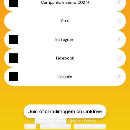
Campanha Inverno 2024!
Site
Instagram
Facebook
LinkedIn
Join oficinadimagem on Linktree
Cookie Preferences
•
Report
•
Privacy
Explore
•
About this account
•
More from Linktree