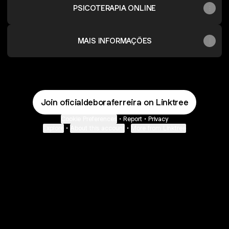
PSICOTERAPIA ONLINE
MAIS INFORMAÇÕES
Join oficialdeboraferreira on Linktree
Cookie Preferences
•
Report
•
Privacy
Explore
•
About this account
•
More from Linktree