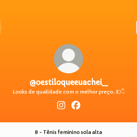
@oestiloqueeuachei_
Looks de qualidade com o melhor preço. 💵👇
@oestiloqueeuachei_ Instag
@oestiloqueeuachei_ F
8 - Tênis feminino sola alta