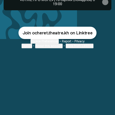
«ОТЖЕ ПРО МОРЕ» | 10 серпня (понеділок) о
19:00
Join ocheret.theatre.kh on Linktree
Cookie Preferences
•
Report
•
Privacy
Explore
•
About this account
•
More from Linktree