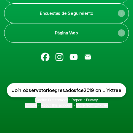
Encuestas de Seguimiento
Página Web
Observatorio de Egresados Facebook
Observatorio de Egresados Inst
Observatorio de Egresado
Observatorio de Eg
Join observatorioegresadosfce2019 on Linktree
Cookie Preferences
•
Report
•
Privacy
Explore
•
About this account
•
More from Linktree