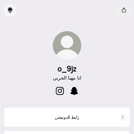
o_9jz
انا مهنا الحربي
o_9jz Instagram
o_9jz Snapchat
رابط الدونيشن