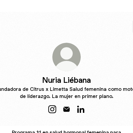
Nuria Liébana
undadora de Citrus x Limetta Salud femenina como mot
de liderazgo. La mujer en primer plano.
Nuria Liébana Instagram
Nuria Liébana Email
Nuria Liébana LinkedIn
Programa 1:1 en salud hormonal femenina para