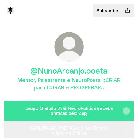
Subscribe
@NunoArcanjo.poeta
Mentor, Palestrante e NeuroPoeta ::CRIAR
para CURAR e PROSPERAR::
Grupo Gratuito ✍️🧠 NeuroPoÉtica (receba
práticas pelo Zap)
FACILITAÇÃO PoÉTICA no Seu Evento
(vídeo de 2 min.)