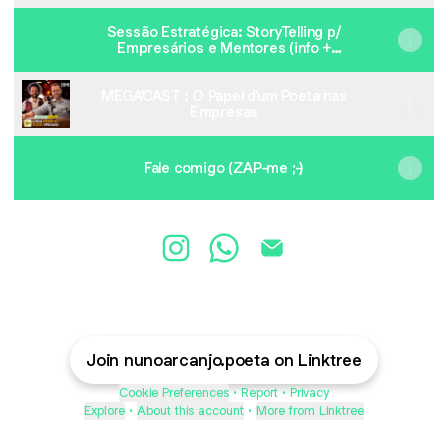
Sessão Estratégica: StoryTelling p/
Empresários e Mentores (info +
agendamento)
MEGA'CAST : O Papel d'um Poeta nas
Empresas
Fale comigo (ZAP-me ;-)
@NunoArcanjo.poeta Instagram
@NunoArcanjo.poeta Whats
@NunoArcanjo.poeta E
Join nunoarcanjo.poeta on Linktree
Cookie Preferences
•
Report
•
Privacy
Explore
•
About this account
•
More from Linktree