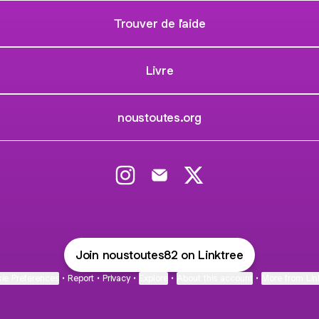
Trouver de l'aide
Livre
noustoutes.org
@noustoutes82 Instagram
@noustoutes82 Email
@noustoutes82 X
Join noustoutes82 on Linktree
ie Preferences
•
Report
•
Privacy
•
Explore
•
About this account
•
More from Lin