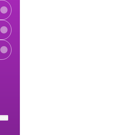
View on mobile
ktree