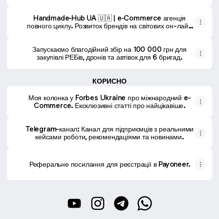
Handmade-Hub UA 🇺🇦 | e-Commerce агенція
повного циклу. Розвиток брендів на світових он-лайн
платформах.
Запускаємо благодійний збір на 100 000 грн для
закупівлі РЕБів, дронів та автівок для 6 бригад.
КОРИСНО
Моя колонка у Forbes Ukraine про міжнародний e-
Commerce. Ексклюзивні статті про найцікавіше.
Telegram-канал: Канал для підприємців з реальними
кейсами роботи, рекомендаціями та новинами.
Реферальне посилання для реєстрації в Payoneer.
@mykola.servetnyk YouTube
@mykola.servetnyk Instagram
@mykola.servetnyk Teleg
@mykola.servetnyk