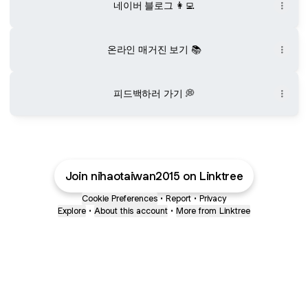
네이버 블로그 👩‍💻
온라인 매거진 보기 📚
피드백하러 가기 💭
Join nihaotaiwan2015 on Linktree
Cookie Preferences
•
Report
•
Privacy
Explore
•
About this account
•
More from Linktree