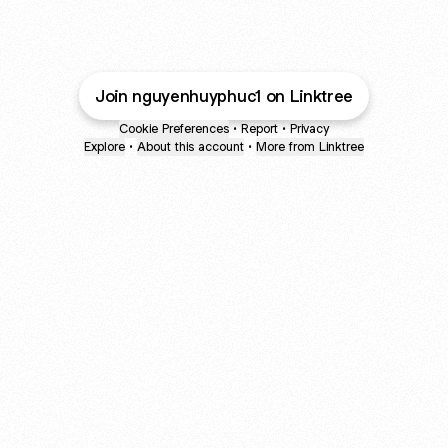
@nguyenhuyphuc1 YouTube
@nguyenhuyphuc1 Facebook
@nguyenhuyphuc1 TikT
Join nguyenhuyphuc1 on Linktree
Cookie Preferences
•
Report
•
Privacy
Explore
•
About this account
•
More from Linktree