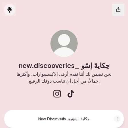
new.discooveries_ حِكايهّ إسّو
نحن نضمن لك أننا نقدم أرقى الاكسسوارات، وأكثرها
جمالاّ، من أجل أن تناسب ذوقك الرفيع.
new.discooveries_
New Discoveris حٍكَايَةـ إسَوُرهـ