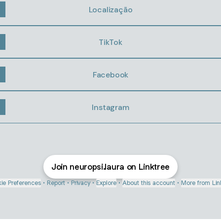
Localização
TikTok
Facebook
Instagram
Join neuropsi.laura on Linktree
ie Preferences
•
Report
•
Privacy
•
Explore
•
About this account
•
More from Lin