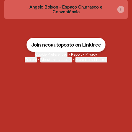
Ângelo Bolson - Espaço Churrasco e
Conveniência
Join neoautoposto on Linktree
Cookie Preferences
•
Report
•
Privacy
Explore
•
About this account
•
More from Linktree