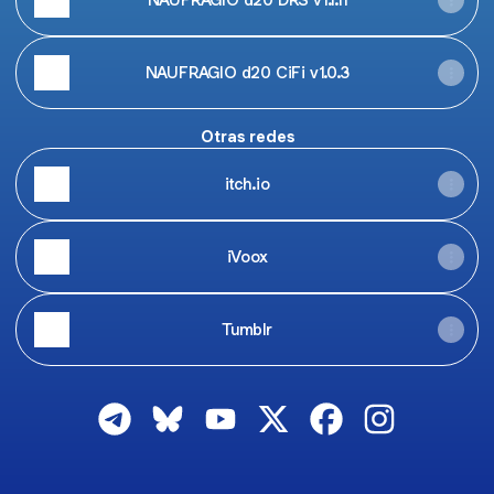
NAUFRAGIO d20 CiFi v1.0.3
Otras redes
itch.io
iVoox
Tumblr
El Naufragio Telegram
El Naufragio Bluesky
El Naufragio YouTube
El Naufragio X
El Naufragio Faceb
El Naufragio 