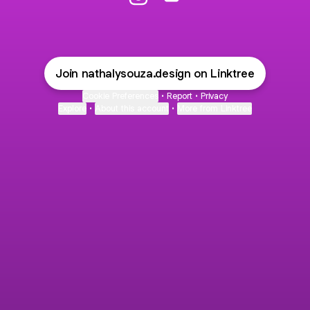
@nathalysouza.design Instagram
@nathalysouza.design Ema
Join nathalysouza.design on Linktree
Cookie Preferences
•
Report
•
Privacy
Explore
•
About this account
•
More from Linktree