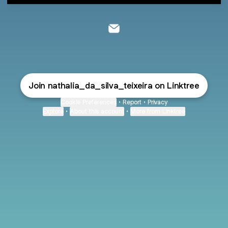
Nathalia da Silva Teixeira Emai
Join nathalia_da_silva_teixeira on Linktree
Cookie Preferences
•
Report
•
Privacy
Explore
•
About this account
•
More from Linktree